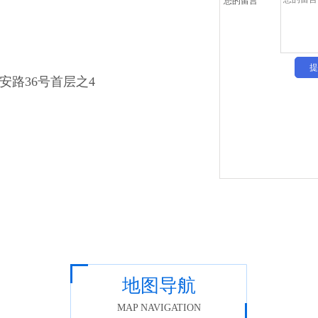
您的留言
*
安路36号首层之4
地图导航
MAP NAVIGATION