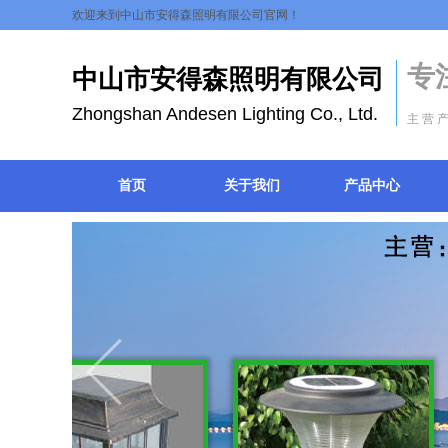
欢迎来到中山市安得森照明有限公司官网！
专
中山市安得森照明有限公司
Zhongshan Andesen Lighting Co., Ltd.
主 营
首页
关于我们
产品中心