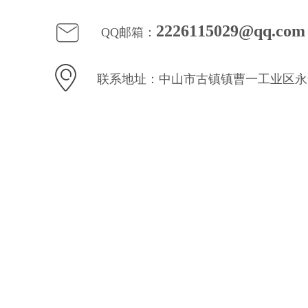
2226115029@qq.com
QQ邮箱
：
联系地
址：
中山市古镇镇曹一工业区永