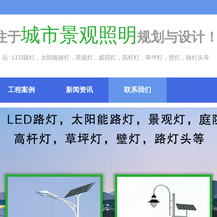
城市景观照明
注于
规划与设计
 产 品 : LED路灯，太阳能路灯，景观灯，庭院灯，高杆灯，草坪灯，壁灯，路灯头等
工程案例
新闻资讯
联系我们